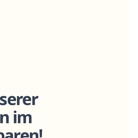
serer
n im
paren!