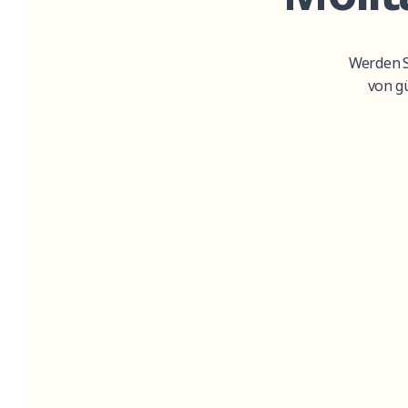
Werden
von
g