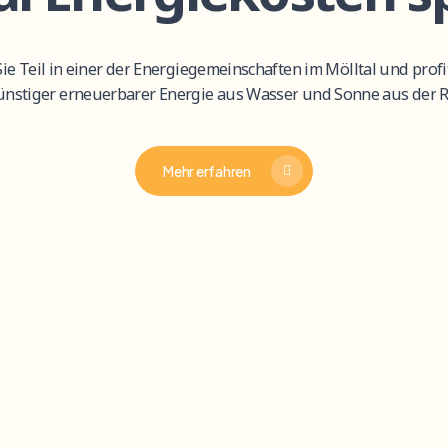
Sie
Teil
in
einer
der
Energiegemeinschaften
im
Mölltal
und
profi
ünstiger
erneuerbarer
Energie
aus
Wasser
und
Sonne
aus
der
R
Mehr erfahren