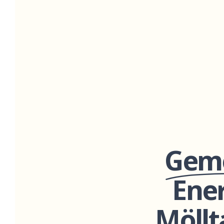
Gem
Ene
Möllt