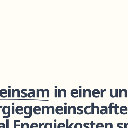
einsam
in einer un
rgiegemeinschafte
al Energiekosten s