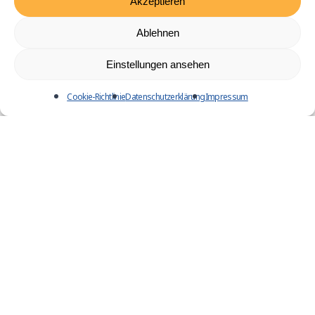
Akzeptieren
Ablehnen
Einstellungen ansehen
Cookie-Richtlinie
Datenschutzerklärung
Impressum
Unsere
Energiegemeinschaften
für das Mölltal!
i
i
i
i
i