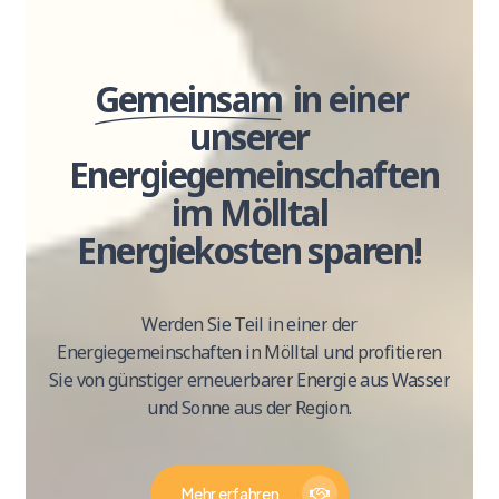
Gemeinsam
in einer
unserer
Energiegemeinschaften
im Mölltal
Energiekosten sparen!
Werden
Sie
Teil
in
einer
der
Energiegemeinschaften
in
Mölltal
und
profitieren
Sie
von
günstiger
erneuerbarer
Energie
aus
Wasser
und
Sonne
aus
der
Region.
Mehr erfahren